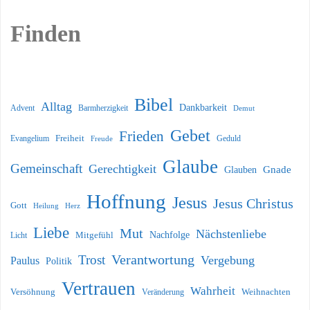
Finden
Bibel
Alltag
Dankbarkeit
Barmherzigkeit
Advent
Demut
Gebet
Frieden
Freiheit
Evangelium
Geduld
Freude
Glaube
Gemeinschaft
Gerechtigkeit
Glauben
Gnade
Hoffnung
Jesus
Jesus Christus
Gott
Heilung
Herz
Liebe
Mut
Nächstenliebe
Nachfolge
Licht
Mitgefühl
Verantwortung
Trost
Vergebung
Paulus
Politik
Vertrauen
Wahrheit
Versöhnung
Weihnachten
Veränderung