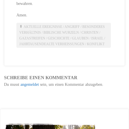
bewahren.
Amen.
AKTUELLE EREIGNISSE
/
ANGRIFF
/
BESONDERES
VERHÄLTNIS
/
BIBLISCHE WURZELN
/
CHRISTEN
/
GAZASTREIFEN
/
GESCHICHTE
/
GLAUBEN
/
ISRAEL
/
JAHRTAUSENDEALTE VERHEISSUNGEN
/
KONFLIKT
SCHREIBE EINEN KOMMENTAR
Du musst
angemeldet
sein, um einen Kommentar abzugeben.