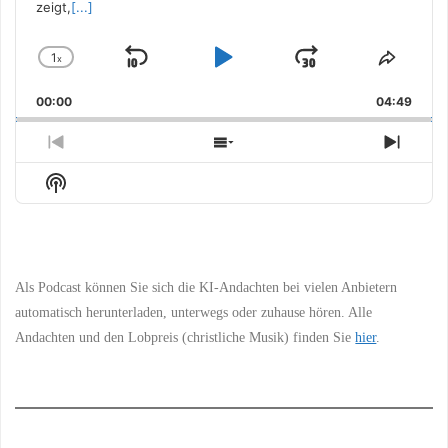
zeigt,
[...]
1
x
Skip
Play
Jump
Change
Share
Playback
This
Backward
Pause
Forward
00:00
Rate
04:49
Episo
Previous
Show
Next
Episode
Episodes
Episo
Show
List
Podcast
Information
Als Podcast können Sie sich die KI-Andachten bei vielen Anbietern
automatisch herunterladen, unterwegs oder zuhause hören. Alle
Andachten und den Lobpreis (christliche Musik) finden Sie
hier
.