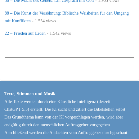
30 – Die Macht des Gebets: Ein Gespräch mit Gott
- 1.903 views
88 – Die Kunst der Versöhnung: Biblische Weisheiten für den Umgang
mit Konflikten
- 1.554 views
22 – Frieden auf Erden
- 1.542 views
Texte, Stimmen und Musik
Alle Texte werden durch eine Künstliche Intelligenz (derzeit
ChatGPT 5.5) erstellt. Die KI sucht und zitiert die Bibelstellen selbst.
Das Grundthema kann von der KI vorgeschlagen werden, wird aber
endgültig durch den menschlichen Auftraggeber vorgegeben.
Anschließend werden die Andachten vom Auftraggeber durchgeschaut