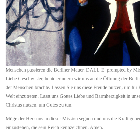
Menschen passieren die Berliner Mauer, DALL·E, prompted by Mi
Liebe Geschwister, heute erinnern wir uns an die Öffnung der Berli
der Menschen brachte. Lassen Sie uns diese Freude nutzen, um für F
Welt einzutreten. Lasst uns Gottes Liebe und Barmherzigkeit in unse
Christus nutzen, um Gutes zu tun.
Möge der Herr uns in dieser Mission segnen und uns die Kraft geben,
einzustehen, die sein Reich kennzeichnen. Amen.