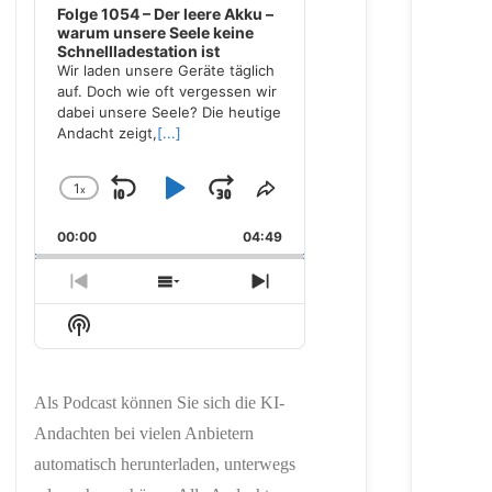
Folge 1054 – Der leere Akku –
warum unsere Seele keine
Schnellladestation ist
Wir laden unsere Geräte täglich
auf. Doch wie oft vergessen wir
dabei unsere Seele? Die heutige
Andacht zeigt,
[...]
1
x
Skip
Play
Jump
Change
Share
Playback
This
Backward
Pause
Forward
00:00
Rate
04:49
Episode
Previous
Show
Next
Episode
Episodes
Episode
Show
List
Podcast
Information
Als Podcast können Sie sich die KI-
Andachten bei vielen Anbietern
automatisch herunterladen, unterwegs