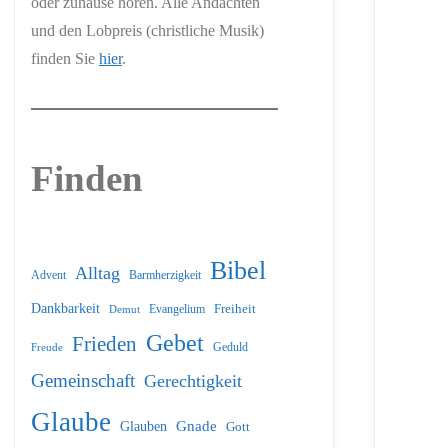
oder zuhause hören. Alle Andachten
und den Lobpreis (christliche Musik)
finden Sie
hier
.
Finden
Bibel
Alltag
Barmherzigkeit
Advent
Dankbarkeit
Freiheit
Evangelium
Demut
Gebet
Frieden
Geduld
Freude
Gemeinschaft
Gerechtigkeit
Glaube
Glauben
Gnade
Gott