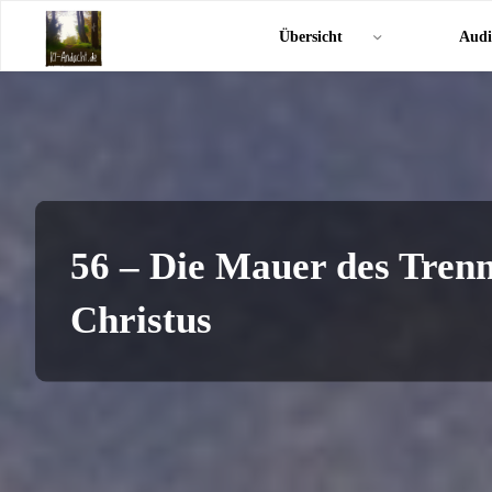
Zum
KI-
Übersicht
Audi
Inhalt
Andacht.de
springen
56 – Die Mauer des Trenn
Christus