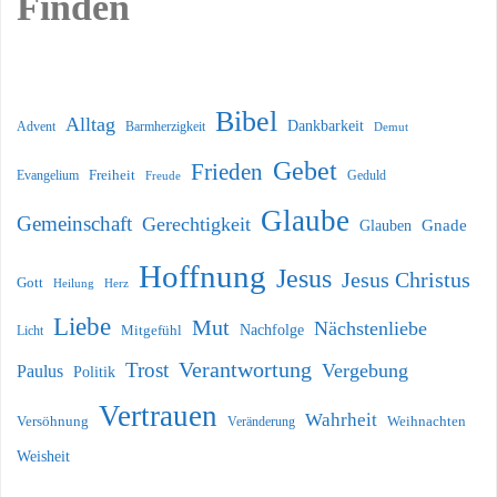
Finden
Bibel
Alltag
Dankbarkeit
Barmherzigkeit
Advent
Demut
Gebet
Frieden
Freiheit
Evangelium
Geduld
Freude
Glaube
Gemeinschaft
Gerechtigkeit
Glauben
Gnade
Hoffnung
Jesus
Jesus Christus
Gott
Heilung
Herz
Liebe
Mut
Nächstenliebe
Nachfolge
Licht
Mitgefühl
Verantwortung
Trost
Vergebung
Paulus
Politik
Vertrauen
Wahrheit
Versöhnung
Weihnachten
Veränderung
Weisheit