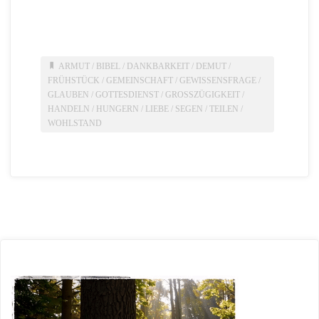
ARMUT
/
BIBEL
/
DANKBARKEIT
/
DEMUT
/
FRÜHSTÜCK
/
GEMEINSCHAFT
/
GEWISSENSFRAGE
/
GLAUBEN
/
GOTTESDIENST
/
GROSSZÜGIGKEIT
/
HANDELN
/
HUNGERN
/
LIEBE
/
SEGEN
/
TEILEN
/
WOHLSTAND