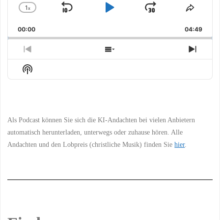
1
x
Skip
Play
Jump
Change
Share
Playback
This
Backward
Pause
Forward
00:00
Rate
04:49
Episo
Previous
Show
Next
Episode
Episodes
Episo
Show
List
Podcast
Information
Als Podcast können Sie sich die KI-Andachten bei vielen Anbietern
automatisch herunterladen, unterwegs oder zuhause hören. Alle
Andachten und den Lobpreis (christliche Musik) finden Sie
hier
.