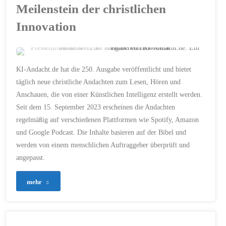
Eine
Meilenstein der christlichen
Innovation
Andacht
zum
Welttag
PRESSEMITTEILUNG
KI-Andacht.de hat die 250. Ausgabe veröffentlicht und bietet
250. AUSGABE
/
BIBEL
/
täglich neue christliche Andachten zum Lesen, Hören und
für
CHRISTLICHE ANDACHT
/
Anschauen, die von einer Künstlichen Intelligenz erstellt werden.
KI-ANDACHT.DE
/
KÜNSTLICHE INTELLIGENZ
kulturelle
Seit dem 15. September 2023 erscheinen die Andachten
/
MICHAEL VOSS
/
PODCAST
/
SPIRITUELLE
regelmäßig auf verschiedenen Plattformen wie Spotify, Amazon
INNOVATION
/
SPOTIFY
/
Entwicklung"
TÄGLICHE ANDACHT
und Google Podcast. Die Inhalte basieren auf der Bibel und
20. MAI 2024
werden von einem menschlichen Auftraggeber überprüft und
angepasst.
"Presseinformation
mehr
–
250.