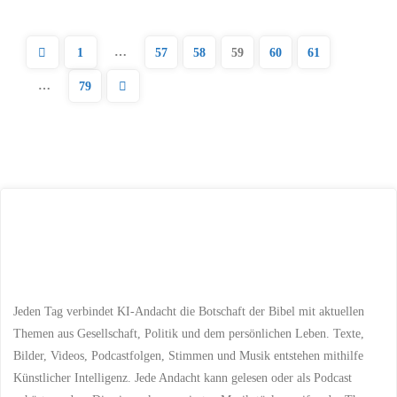
Im
…
1
57
58
59
60
61
Geiste
…
79
Seitennummerierung
der
Liebe:
der
Andacht
zum
Beiträge
Internationalen
Tag
gegen
Jeden Tag verbindet KI-Andacht die Botschaft der Bibel mit aktuellen
Themen aus Gesellschaft, Politik und dem persönlichen Leben. Texte,
Homophobie,
Bilder, Videos, Podcastfolgen, Stimmen und Musik entstehen mithilfe
Transphobie
Künstlicher Intelligenz. Jede Andacht kann gelesen oder als Podcast