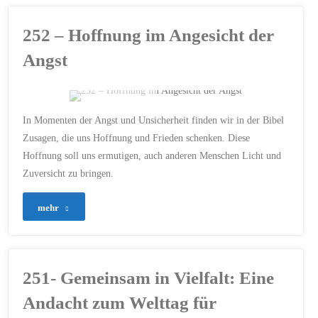
75
252 – Hoffnung im Angesicht der
Jahre
Angst
Grundgesetz:
Verantwortung
ERSTELLT MIT CHATGPT
In Momenten der Angst und Unsicherheit finden wir in der Bibel
vor
ANGST
/
FRIEDEN
/
Zusagen, die uns Hoffnung und Frieden schenken. Diese
GEBET
/
GLAUBE
/
GOTT
/
Hoffnung soll uns ermutigen, auch anderen Menschen Licht und
HOFFNUNG
/
JESAJA
/
Gott
JESUS
/
JÜNGER
/
Zuversicht zu bringen.
VERTRAUEN
/
ZUVERSICHT
und
22. MAI 2024
"252
mehr
den
–
Menschen"
Hoffnung
251- Gemeinsam in Vielfalt: Eine
im
Andacht zum Welttag für