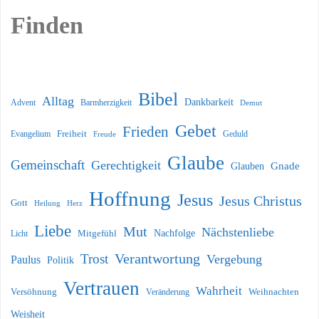
Finden
Bibel
Alltag
Dankbarkeit
Barmherzigkeit
Advent
Demut
Gebet
Frieden
Freiheit
Evangelium
Geduld
Freude
Glaube
Gemeinschaft
Gerechtigkeit
Glauben
Gnade
Hoffnung
Jesus
Jesus Christus
Gott
Heilung
Herz
Liebe
Mut
Nächstenliebe
Nachfolge
Licht
Mitgefühl
Verantwortung
Trost
Vergebung
Paulus
Politik
Vertrauen
Wahrheit
Versöhnung
Weihnachten
Veränderung
Weisheit