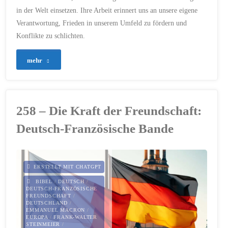
in der Welt einsetzen. Ihre Arbeit erinnert uns an unsere eigene
Verantwortung, Frieden in unserem Umfeld zu fördern und
Konflikte zu schlichten.
"259
mehr
–
Der
258 – Die Kraft der Freundschaft:
Dienst
Deutsch-Französische Bande
für
Frieden
ERSTELLT MIT CHATGPT
und
BIBEL
/
DEUTSCH
/
DEUTSCH-FRANZÖSISCHE
FREUNDSCHAFT
/
Gerechtigkeit"
DEUTSCHLAND
/
EMMANUEL MACRON
/
EUROPA
/
FRANK-WALTER
STEINMEIER
/