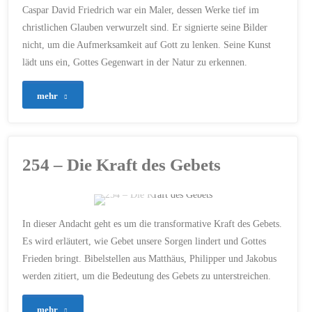
Caspar David Friedrich war ein Maler, dessen Werke tief im
christlichen Glauben verwurzelt sind. Er signierte seine Bilder
nicht, um die Aufmerksamkeit auf Gott zu lenken. Seine Kunst
lädt uns ein, Gottes Gegenwart in der Natur zu erkennen.
"255
mehr
–
Caspar
254 – Die Kraft des Gebets
David
Friedrich:
ERSTELLT MIT CHATGPT
In dieser Andacht geht es um die transformative Kraft des Gebets.
Ein
FRIEDE GOTTES
/
Es wird erläutert, wie Gebet unsere Sorgen lindert und Gottes
GEBET
/
GLAUBEN
/
Frieden bringt. Bibelstellen aus Matthäus, Philipper und Jakobus
GOTTES WILLE
/
JAKOBUS
stiller
1
/
JESUS
/
KRAFT DES
werden zitiert, um die Bedeutung des Gebets zu unterstreichen.
GEBETS
/
PHILIPP 4
/
VATERUNSER
/
Diener
VERTRAUEN
/
WEISHEIT
"254
mehr