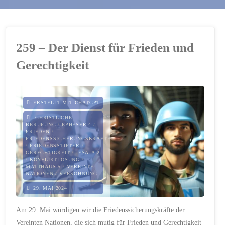
259 – Der Dienst für Frieden und
Gerechtigkeit
ERSTELLT MIT CHATGPT
CHRISTLICHE
BERUFUNG
/
EPHESER 4
/
FRIEDEN
/
FRIEDENSSICHERUNGSKRÄFTE
/
FRIEDENSSTIFTER
/
GERECHTIGKEIT
/
JESAJA 2
/
KONFLIKTLÖSUNG
/
MATTHÄUS 5
/
VEREINTE
NATIONEN
/
VERSÖHNUNG
29. MAI 2024
Am 29. Mai würdigen wir die Friedenssicherungskräfte der
Vereinten Nationen, die sich mutig für Frieden und Gerechtigkeit