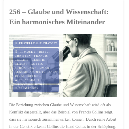
Gottes
256 – Glaube und Wissenschaft:
Liebe
Ein harmonisches Miteinander
in
unserer
ERSTELLT MIT CHATGPT
Gemeinschaft"
1. MOSE 1
/
BIBEL
/
CHRISTEN
/
FRANCIS
COLLINS
/
GENETIK
/
GLAUBE
/
GOTTES
SCHÖPFUNG
/
HUMAN
GENOME PROJECT
/
PSALM
19
/
SCHÖPFUNG
/
WISSENSCHAFT
26. MAI 2024
Die Beziehung zwischen Glaube und Wissenschaft wird oft als
Konflikt dargestellt, aber das Beispiel von Francis Collins zeigt,
dass sie harmonisch zusammenwirken können. Durch seine Arbeit
in der Genetik erkennt Collins die Hand Gottes in der Schöpfung.