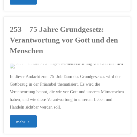
Gottes"
24. MAI 2024
–
Die
253 – 75 Jahre Grundgesetz:
Kraft
Verantwortung vor Gott und den
des
Menschen
Gebets"
ERSTELLT MIT CHATGPT
In dieser Andacht zum 75. Jubiläum des Grundgesetzes wird der
75 JAHRE
/
BIBEL
/
Gottbezug in der Präambel thematisiert. Es wird die
CHRISTENTUM
/
Verantwortung betont, die wir vor Gott und unseren Mitmenschen
DEUTSCHLAND
/
EINHEIT
/
FREIHEIT
/
FRIEDEN
/
haben, und wie diese Verantwortung in unserem Leben und
GERECHTIGKEIT
/
GRUNDGESETZ
/
Handeln sichtbar werden soll.
NÄCHSTENLIEBE
/
PRÄAMBEL
/
VERANTWORTUNG VOR
"253
GOTT
mehr
23. MAI 2024
–