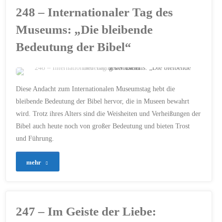
Pfingsten:
248 – Internationaler Tag des
Die
Museums: „Die bleibende
Kraft
Bedeutung der Bibel“
des
Heiligen
ERSTELLT MIT CHATGPT
Diese Andacht zum Internationalen Museumstag hebt die
BIBEL
/
GEISTLICHES
Geistes
bleibende Bedeutung der Bibel hervor, die in Museen bewahrt
ERBE
/
GESCHICHTE
/
wird. Trotz ihres Alters sind die Weisheiten und Verheißungen der
GLAUBE
/
GOTTES WORT
/
HOFFNUNG
/
–
Bibel auch heute noch von großer Bedeutung und bieten Trost
INTERNATIONALER
MUSEUMSTAG
/
MATTHÄUS
und Führung.
Teil
11
/
PSALM 23
/
VERTRAUEN
1"
"248
mehr
18. MAI 2024
–
Internationaler
247 – Im Geiste der Liebe:
Tag