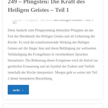
249 – Pfingsten: Die Kraft des
Die
Heiligen Geistes – Teil 1
Kraft
des
ERSTELLT MIT CHATGPT
Diese Andacht zum Pfingstsonntag beleuchtet Pfingsten als das
Heiligen
APOSTELGESCHICHTE
/
Fest der Herabkunft des Heiligen Geistes und als Geburtstag der
EINHEIT
/
GEBET
/
Kirche. Es wird die transformierende Wirkung des Heiligen
GEISTLICHE ERNEUERUNG
Geistes
/
GOTTESDIENST
/
Geistes auf die Jünger Jesu und deren Befähigung zur weltweiten
HEILIGER GEIST
/
KIRCHE
/
MISSION
/
PFINGSTEN
/
–
Verkündigung des Evangeliums in verschiedenen Sprachen
VIELFALT
thematisiert. Die Bedeutung dieses Ereignisses wird als Aufruf zur
19. MAI 2024
Teil
geistlichen Erneuerung und als Symbol der Einheit und Vielfalt
innerhalb der Kirche interpretiert. Morgen geht es weiter mit Teil
2"
2 dieser besonderen Betrachtung.
"249
mehr
–