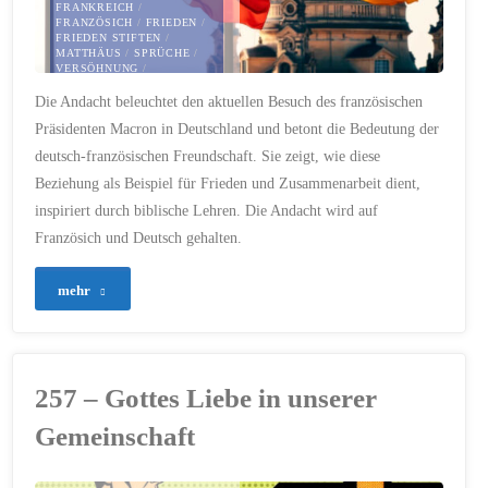
FRANKREICH
/
FRANZÖSICH
/
FRIEDEN
/
FRIEDEN STIFTEN
/
MATTHÄUS
/
SPRÜCHE
/
VERSÖHNUNG
/
ZUSAMMENARBEIT
Die Andacht beleuchtet den aktuellen Besuch des französischen
28. MAI 2024
Präsidenten Macron in Deutschland und betont die Bedeutung der
deutsch-französischen Freundschaft. Sie zeigt, wie diese
Beziehung als Beispiel für Frieden und Zusammenarbeit dient,
inspiriert durch biblische Lehren. Die Andacht wird auf
Französich und Deutsch gehalten.
"258
mehr
–
Die
257 – Gottes Liebe in unserer
Kraft
Gemeinschaft
der