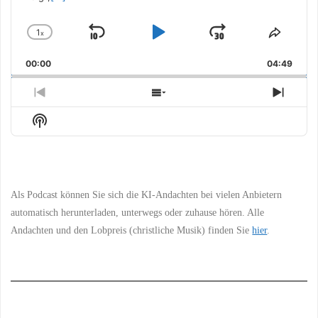
1
x
Skip
Play
Jump
Change
Share
Playback
This
Backward
Pause
Forward
00:00
Rate
04:49
Episo
Previous
Show
Next
Episode
Episodes
Episo
Show
List
Podcast
Information
Als Podcast können Sie sich die KI-Andachten bei vielen Anbietern
automatisch herunterladen, unterwegs oder zuhause hören. Alle
Andachten und den Lobpreis (christliche Musik) finden Sie
hier
.