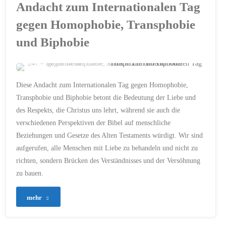
Andacht zum Internationalen Tag
des
gegen Homophobie, Transphobie
und Biphobie
Museums:
„Die
bleibende
ERSTELLT MIT CHATGPT
Diese Andacht zum Internationalen Tag gegen Homophobie,
AKZEPTANZ
/
BI
/
Transphobie und Biphobie betont die Bedeutung der Liebe und
Bedeutung
BIBEL
/
CHRISTENTUM
/
des Respekts, die Christus uns lehrt, während sie auch die
EHE
/
FAMILIE
/
HOMOPHOBIE
/
der
verschiedenen Perspektiven der Bibel auf menschliche
HOMOSEXUALITÄT
/
INTERNATIONALER TAG
Beziehungen und Gesetze des Alten Testaments würdigt. Wir sind
GEGEN HOMOPHOBIE
/
Bibel“"
LEVITIKUS
/
LIEBE
/
aufgerufen, alle Menschen mit Liebe zu behandeln und nicht zu
MATTHÄUS
/
RESPEKT
/
RÖMER
/
SCHWUL
/
richten, sondern Brücken des Verständnisses und der Versöhnung
SEXUELLE AUSRICHTUNG
/
zu bauen.
TOLERANZ
/
VIELFALT
17. MAI 2024
"247
mehr
–