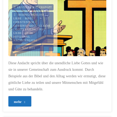
Freundschaft:
ERSTELLT MIT CHATGPT
Deutsch-
BEDINGUNGSLOSE
LIEBE
/
BIBEL
/
CHRISTENTUM
/
Französische
GEMEINSCHAFT
/
GLAUBE
/
GOTTES LIEBE
/
JESU
LIEBE
/
LIEBE
/
Bande"
MITGEFÜHL
/
NÄCHSTENLIEBE
27. MAI 2024
Diese Andacht spricht über die unendliche Liebe Gottes und wie
sie in unserer Gemeinschaft zum Ausdruck kommt. Durch
Beispiele aus der Bibel und den Alltag werden wir ermutigt, diese
göttliche Liebe zu teilen und unsere Mitmenschen mit Mitgefühl
und Güte zu behandeln.
"257
mehr
–