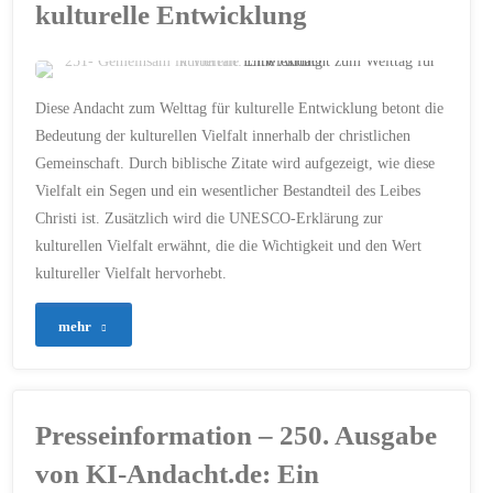
Angesicht
kulturelle Entwicklung
der
Angst"
ERSTELLT MIT CHATGPT
Diese Andacht zum Welttag für kulturelle Entwicklung betont die
1. KORINTHER 12
/
Bedeutung der kulturellen Vielfalt innerhalb der christlichen
APOSTELGESCHICHTE 17
/
Gemeinschaft. Durch biblische Zitate wird aufgezeigt, wie diese
GEMEINSCHAFT
/
GLAUBE
/
KULTURELLE
Vielfalt ein Segen und ein wesentlicher Bestandteil des Leibes
ENTWICKLUNG
/
LEIB
CHRISTI
/
LIEBE
/
Christi ist. Zusätzlich wird die UNESCO-Erklärung zur
VERSTÄNDNIS
/
VIELFALT
/
WELTTAG
kulturellen Vielfalt erwähnt, die die Wichtigkeit und den Wert
21. MAI 2024
kultureller Vielfalt hervorhebt.
"251-
mehr
Gemeinsam
in
Presseinformation – 250. Ausgabe
Vielfalt:
von KI-Andacht.de: Ein