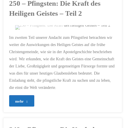
250 – Pfingsten: Die Kraft des
Ausgabe
Heiligen Geistes – Teil 2
von
KI-
ERSTELLT MIT CHATGPT
Im zweiten Teil unserer Andacht zum Pfingstfest betrachten wir
Andacht.de:
APOSTELGESCHICHTE
/
weiter die Auswirkungen des Heiligen Geistes auf die frühe
GEMEINSCHAFT
/
GLAUBE
Christengemeinde, wie sie in der Apostelgeschichte beschrieben
/
GROSSZÜGIGKEIT
/
Ein
HEILIGER GEIST
/
KIRCHE
/
wird. Wir erkunden, wie die Kraft des Geistes eine Gemeinschaft
LIEBE
/
MISSION
/
PFINGSTEN
/
Meilenstein
der Liebe, Großzügigkeit und gegenseitigen Fürsorge formte und
TRANSFORMATION
was dies für unser heutiges Glaubensleben bedeutet. Die
20. MAI 2024
der
Einladung steht, die pfingstliche Kraft zu suchen und zu leben,
die einst die Welt veränderte.
christlichen
Innovation"
"250
mehr
–
Pfingsten: