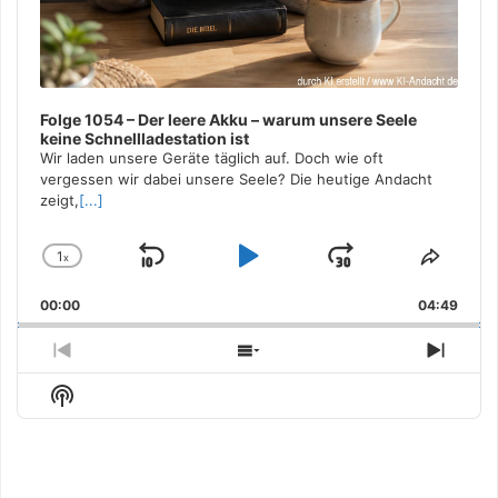
Folge 1054 – Der leere Akku – warum unsere Seele
keine Schnellladestation ist
Wir laden unsere Geräte täglich auf. Doch wie oft
vergessen wir dabei unsere Seele? Die heutige Andacht
zeigt,
[...]
1
x
Skip
Play
Jump
Change
Share
Playback
This
Backward
Pause
Forward
00:00
Rate
04:49
Episo
Previous
Show
Next
Episode
Episodes
Episo
Show
List
Podcast
Information