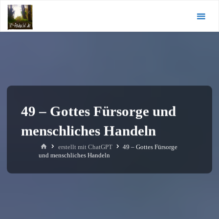
Zum
KI-
Inhalt
Andacht.de
springen
49 – Gottes Fürsorge und
menschliches Handeln
Start
erstellt mit ChatGPT
49 – Gottes Fürsorge
und menschliches Handeln