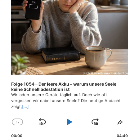
Folge 1054 – Der leere Akku – warum unsere Seele
keine Schnellladestation ist
Wir laden unsere Geräte täglich auf. Doch wie oft
vergessen wir dabei unsere Seele? Die heutige Andacht
zeigt,
[...]
1
x
Skip
Play
Jump
Change
Share
Playback
This
Backward
Pause
Forward
00:00
Rate
04:49
Episo