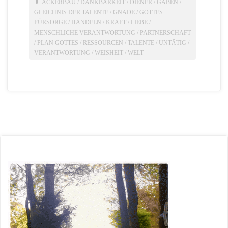
ACKERBAU
/
DANKBARKEIT
/
DIENER
/
GABEN
/
GLEICHNIS DER TALENTE
/
GNADE
/
GOTTES
FÜRSORGE
/
HANDELN
/
KRAFT
/
LIEBE
/
MENSCHLICHE VERANTWORTUNG
/
PARTNERSCHAFT
/
PLAN GOTTES
/
RESSOURCEN
/
TALENTE
/
UNTÄTIG
/
VERANTWORTUNG
/
WEISHEIT
/
WELT