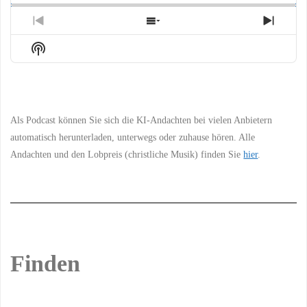
Previous
Show
Next
Episode
Episodes
Episo
Show
List
Podcast
Information
Als Podcast können Sie sich die KI-Andachten bei vielen Anbietern
automatisch herunterladen, unterwegs oder zuhause hören. Alle
Andachten und den Lobpreis (christliche Musik) finden Sie
hier
.
Finden