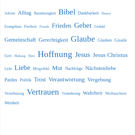
Bibel
Alltag
Dankbarkeit
Barmherzigkeit
Advent
Demut
Gebet
Frieden
Freiheit
Evangelium
Geduld
Freude
Glaube
Gemeinschaft
Gerechtigkeit
Glauben
Gnade
Hoffnung
Jesus
Jesus Christus
Gott
Heilung
Herz
Liebe
Mut
Nächstenliebe
Nachfolge
Licht
Mitgefühl
Verantwortung
Trost
Vergebung
Paulus
Politik
Vertrauen
Wahrheit
Versöhnung
Weihnachten
Veränderung
Weisheit