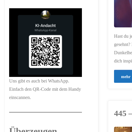
Hast du j
gesehnt? 
Dunkelhei
dich insp
mehr
Uns gibt es auch bei WhatsApp.
Einfach den QR-Code mit dem Handy
einscannen.
445 
Überzeugen