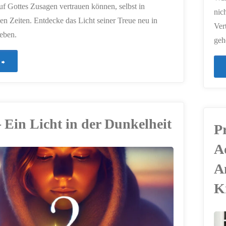
uf Gottes Zusagen vertrauen können, selbst in
nic
en Zeiten. Entdecke das Licht seiner Treue neu in
Ver
eben.
geh
"447
–
Gottes
 Ein Licht in der Dunkelheit
P
Versprechen"
A
A
K