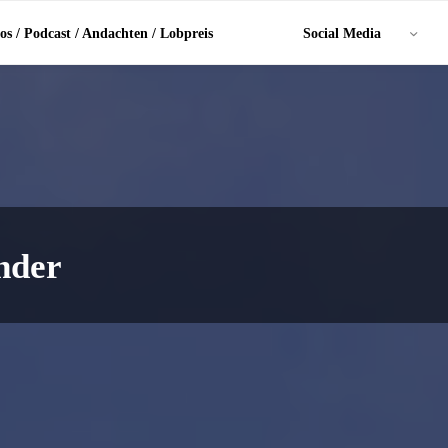
os / Podcast / Andachten / Lobpreis
Social Media
nder