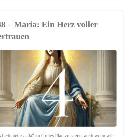
Josef:
48 – Maria: Ein Herz voller
Ein
ertrauen
gerechter
Mann"
 bedeutet es, „Ja“ zu Gottes Plan zu sagen, auch wenn wir