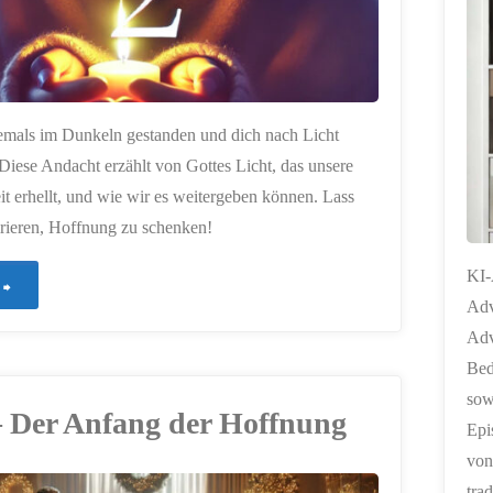
PRESSEMITTEILUN
emals im Dunkeln gestanden und dich nach Licht
Diese Andacht erzählt von Gottes Licht, das unsere
t erhellt, und wie wir es weitergeben können. Lass
irieren, Hoffnung zu schenken!
KI-
"446
Adv
–
Adv
Bed
Ein
sow
– Der Anfang der Hoffnung
Licht
Epi
von
in
tra