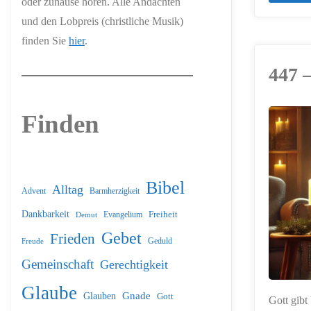
oder zuhause hören. Alle Andachten
und den Lobpreis (christliche Musik)
finden Sie
hier
.
447 
Finden
ERSTELLT MIT
CHATGPT
Bibel
Alltag
Barmherzigkeit
Advent
Dankbarkeit
Freiheit
Evangelium
Demut
Gebet
Frieden
Geduld
Freude
Gemeinschaft
Gerechtigkeit
Glaube
Glauben
Gnade
Gott
Gott gibt