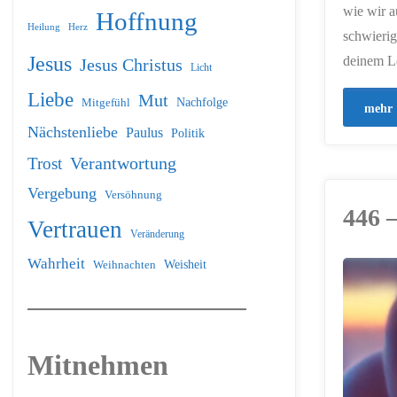
wie wir a
Hoffnung
Heilung
Herz
schwierig
Jesus
deinem L
Jesus Christus
Licht
Liebe
Mut
Nachfolge
Mitgefühl
mehr
Nächstenliebe
Paulus
Politik
Verantwortung
Trost
Vergebung
Versöhnung
446 –
Vertrauen
Veränderung
Wahrheit
Weihnachten
Weisheit
ERSTELLT MIT
CHATGPT
Mitnehmen