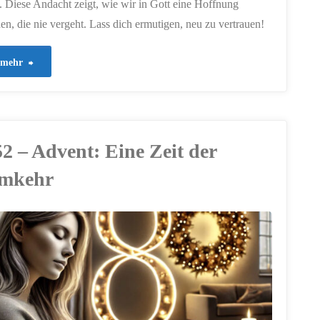
t. Diese Andacht zeigt, wie wir in Gott eine Hoffnung
den, die nie vergeht. Lass dich ermutigen, neu zu vertrauen!
"453
mehr
–
Eine
52 – Advent: Eine Zeit der
ewige
mkehr
Hoffnung"