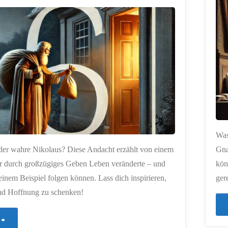
Engel"
ERSTELLT MIT
CHATGPT
Was
der wahre Nikolaus? Diese Andacht erzählt von einem
Gna
r durch großzügiges Geben Leben veränderte – und
kön
einem Beispiel folgen können. Lass dich inspirieren,
ger
nd Hoffnung zu schenken!
"450