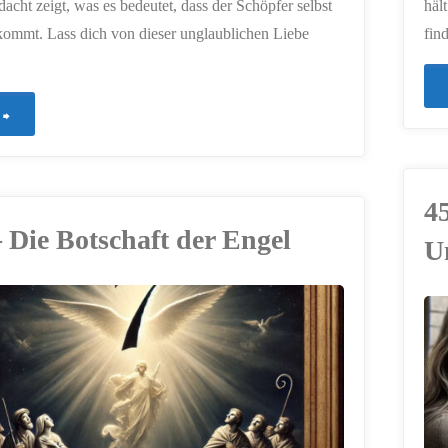
acht zeigt, was es bedeutet, dass der Schöpfer selbst
häl
ommt. Lass dich von dieser unglaublichen Liebe
fin
"454
–
Gott
4
 Die Botschaft der Engel
U
wird
Mensch"
ERSTELLT MIT
CHATGPT