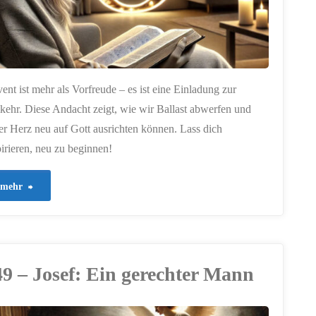
ent ist mehr als Vorfreude – es ist eine Einladung zur
ehr. Diese Andacht zeigt, wie wir Ballast abwerfen und
er Herz neu auf Gott ausrichten können. Lass dich
pirieren, neu zu beginnen!
"452
mehr
–
Advent:
49 – Josef: Ein gerechter Mann
Eine
Zeit