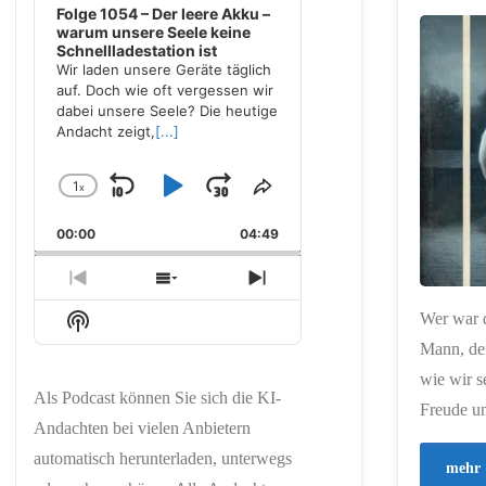
Folge 1054 – Der leere Akku –
warum unsere Seele keine
Schnellladestation ist
ERSTELLT MIT
Wir laden unsere Geräte täglich
CHATGPT
auf. Doch wie oft vergessen wir
dabei unsere Seele? Die heutige
Andacht zeigt,
[...]
1
x
Skip
Play
Jump
Change
Share
Playback
This
Backward
Pause
Forward
00:00
Rate
04:49
Episode
Previous
Show
Next
Episode
Episodes
Episode
Show
Wer war 
List
Podcast
Mann, de
Information
wie wir s
Als Podcast können Sie sich die KI-
Freude u
Andachten bei vielen Anbietern
automatisch herunterladen, unterwegs
mehr