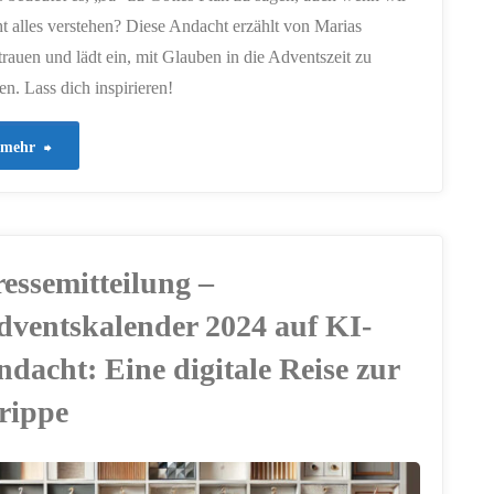
ht alles verstehen? Diese Andacht erzählt von Marias
trauen und lädt ein, mit Glauben in die Adventszeit zu
en. Lass dich inspirieren!
"448
mehr
–
Maria:
ressemitteilung –
Ein
dventskalender 2024 auf KI-
Herz
ndacht: Eine digitale Reise zur
voller
rippe
Vertrauen"