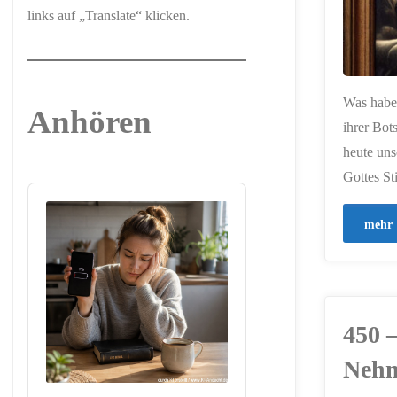
links auf „Translate“ klicken.
Was haben
Anhören
ihrer Bot
heute uns
Gottes S
Audio
Player
mehr
450 
Neh