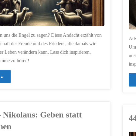
 uns die Engel zu sagen? Diese Andacht erzählt von
Adv
schaft der Freude und des Friedens, die damals wie
Umk
er Leben verändern kann. Lass dich inspirieren,
uns
timme zu hören!
ins
"451
–
Die
– Nikolaus: Geben statt
4
Botschaft
men
der