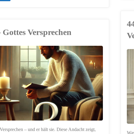
–
Nikolaus:
4
– Gottes Versprechen
V
Geben
statt
Nehmen"
ERSTELLT MIT
CHATGPT
 Versprechen – und er hält sie. Diese Andacht zeigt,
Was