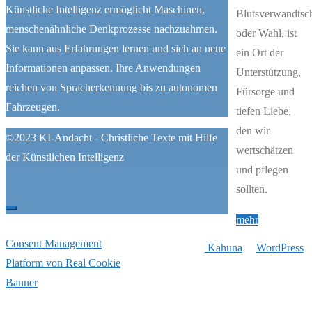
Künstliche Intelligenz ermöglicht Maschinen,
Blutsverwandtsch
menschenähnliche Denkprozesse nachzuahmen.
oder Wahl, ist
Sie kann aus Erfahrungen lernen und sich an neue
ein Ort der
Informationen anpassen. Ihre Anwendungen
Unterstützung,
reichen von Spracherkennung bis zu autonomen
Fürsorge und
Fahrzeugen.
tiefen Liebe,
den wir
©2023 KI-Andacht - Christliche Texte mit Hilfe
wertschätzen
der Künstlichen Intelligenz
und pflegen
sollten.
"29
mehr
–
Consent Management
Präsentiert von
Kahuna
&
WordPress
.
Gottes
Platform von Real Cookie
Familie:
Banner
Verbunden