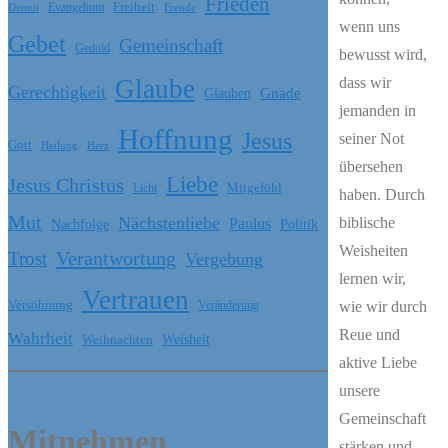
Frieden
Freiheit
Evangelium
Freude
Demut
wenn uns
Gebet
Gemeinschaft
Geduld
bewusst wird,
Glaube
dass wir
Gerechtigkeit
Glauben
Gnade
jemanden in
Hoffnung
Jesus
seiner Not
Gott
Heilung
Herz
übersehen
Liebe
Jesus Christus
Licht
Mitgefühl
haben. Durch
Mut
Nächstenliebe
biblische
Paulus
Nachfolge
Politik
Weisheiten
Verantwortung
Trost
Vergebung
lernen wir,
Vertrauen
Versöhnung
Veränderung
wie wir durch
Reue und
Wahrheit
Weihnachten
Weisheit
aktive Liebe
unsere
Gemeinschaft
Mitnehmen
stärken und