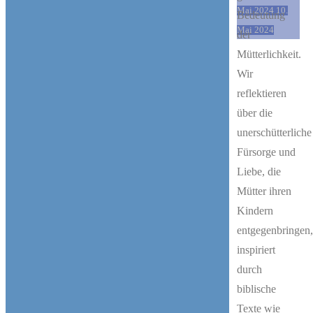
Mai 2024
10.
Bedeutung
Mai 2024
der
Mütterlichkeit.
Wir
reflektieren
über die
unerschütterliche
Fürsorge und
Liebe, die
Mütter ihren
Kindern
entgegenbringen
inspiriert
durch
biblische
Texte wie