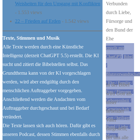
Weisheiten für den Umgang mit Konflikten
- 1.553 views
22 – Frieden auf Erden
- 1.542 views
Texte, Stimmen und Musik
Alle Texte werden durch eine Künstliche
erstellt mit
Intelligenz (derzeit ChatGPT 5.5) erstellt. Die KI
ChatGPT
Bibel
sucht und zitiert die Bibelstellen selbst. Das
/
Grundthema kann von der KI vorgeschlagen
Blutsverwandtschaf
werden, wird aber endgültig durch den
/
Ehe
/
Familie
/
In der Bibel
menschlichen Auftraggeber vorgegeben.
Frau
/
Fürsorge
/
wird Gott als
Anschließend werden die Andachten vom
Geborgenheit
/
unser
Auftraggeber durchgeschaut und bei Bedarf
Gemeinschaft
/
liebender
verändert.
Gott
/
heiliger
Vater
Die Texte lassen sich auch hören. Dafür gibt es
Bund
/
Liebe
/
dargestellt,
unseren Podcast, dessen Stimmen ebenfalls durch
Mann
/
der uns alle