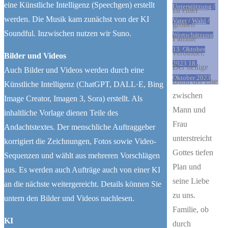
eine Künstliche Intelligenz (Speechgen) erstellt
Unterstützung
/
zu einer
werden. Die Musik kam zunächst von der KI
Vater
/
Wahl
/
großen
Soundful. Inzwischen nutzen wir Suno.
Wertschätzung
Familie
13. Oktober
verbindet.
Bilder und Videos
2023
18.
Der heilige
Auch Bilder und Videos werden durch eine
Oktober 2023
Bund der Ehe
Künstliche Intelligenz (ChatGPT, DALL·E, Bing
zwischen
Image Creator, Imagen 3, Sora) erstellt. Als
Mann und
inhaltliche Vorlage dienen Teile des
Frau
Andachtstextes. Der menschliche Auftraggeber
unterstreicht
korrigiert die Zeichnungen, Fotos sowie Video-
Gottes tiefen
Sequenzen und wählt aus mehreren Vorschlägen
Plan und
aus. Es werden auch Aufträge auch von einer KI
seine Liebe
an die nächste weitergereicht. Details können Sie
zu uns.
untern den Bilder und Videos nachlesen.
Familie, ob
KI
durch