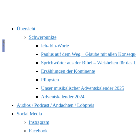
Zum
Übersicht
Inhalt
Schwerpunkte
Schlagwort:
Fürsorge
springen
Ich- bin-Worte
Paulus auf dem Weg – Glaube mit allen Konsequ
Sprichwörter aus der Bibel – Weisheiten für das 
Start
Beiträge
Erzählungen der Kontinente
verschlagwortet
Pfingsten
mit "Fürsorge"
Unser musikalischer Adventskalender 2025
Adventskalender 2024
Audios / Podcast / Andachten / Lobpreis
Social Media
Instragram
Facebook