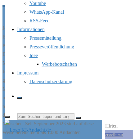
Youtube
WhatsApp-Kanal
RSS-Feed
458 –
Jeden Tag verbindet KI-Andacht die Botschaft der
Informationen
Bibel mit aktuellen Themen aus Gesellschaft,
Pressemitteilung
Das
Politik und dem persönlichen Leben. Texte,
Presseveröffentlichung
Bilder, Videos, Podcastfolgen, Stimmen und
Idee
Herz
Musik entstehen mithilfe Künstlicher Intelligenz.
Werbebotschaften
des
Jede Andacht kann gelesen oder als Podcast
Impressum
gehört werden. Die eigens komponierten
Datenschutzerklärung
Hirten
Musikstücke greifen das Thema der Andacht auf
und laden dazu ein, den Gedanken musikalisch
nachklingen zu lassen. Die Themenauswahl sowie
die redaktionelle Endkontrolle erfolgen durch
Suchen
Menschen. Seit September 2023 sind auf diese
Weise bereits mehr als 1.000 Andachten
erstellt mit
nach: