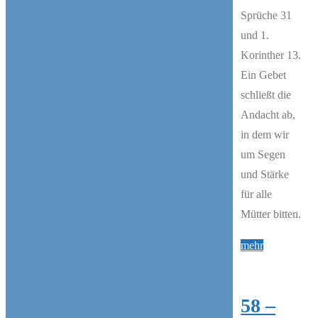
Sprüche 31
und 1.
Korinther 13.
Ein Gebet
schließt die
Andacht ab,
in dem wir
um Segen
und Stärke
für alle
Mütter bitten.
"242
mehr
–
Muttertag:
58 –
Ein
Search Episodes